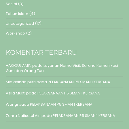
Sosial
(3)
Tahun Islam
(4)
Uncategorized
(17)
Workshop
(2)
KOMENTAR TERBARU
HAQQUL AMIN
pada
Layanan Home Visit, Sarana Komunikasi
Guru dan Orang Tua
Mia aninda putri
pada
PELAKSANAAN P5 SMAN 1 KERSANA
Azka Mukti
pada
PELAKSANAAN P5 SMAN 1 KERSANA
Wangi
pada
PELAKSANAAN P5 SMAN 1 KERSANA
Zahra Nafisatul Ain
pada
PELAKSANAAN P5 SMAN 1 KERSANA