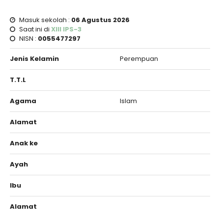
Masuk sekolah :
06 Agustus 2026
Saat ini di
XIII IPS-3
NISN :
0055477297
Jenis Kelamin
Perempuan
T.T.L
Agama
Islam
Alamat
Anak ke
Ayah
Ibu
Alamat