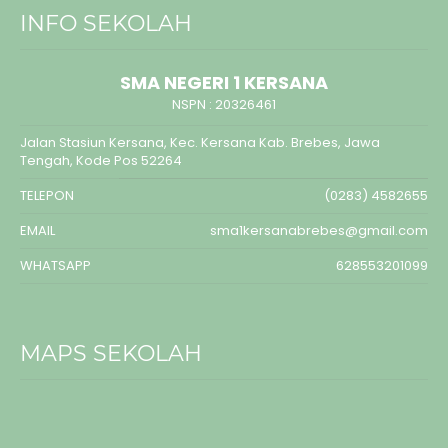
INFO SEKOLAH
SMA NEGERI 1 KERSANA
NSPN :
20326461
Jalan Stasiun Kersana, Kec. Kersana Kab. Brebes, Jawa
Tengah, Kode Pos 52264
TELEPON
(0283) 4582655
EMAIL
sma1kersanabrebes@gmail.com
WHATSAPP
628553201099
MAPS SEKOLAH