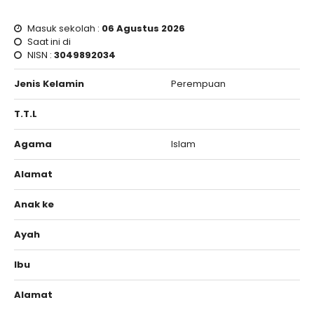
Masuk sekolah :
06 Agustus 2026
Saat ini di
NISN :
3049892034
Jenis Kelamin
Perempuan
T.T.L
Agama
Islam
Alamat
Anak ke
Ayah
Ibu
Alamat