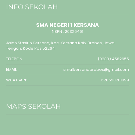
INFO SEKOLAH
SMA NEGERI 1 KERSANA
NSPN :
20326461
Jalan Stasiun Kersana, Kec. Kersana Kab. Brebes, Jawa
Tengah, Kode Pos 52264
TELEPON
(0283) 4582655
EMAIL
sma1kersanabrebes@gmail.com
WHATSAPP
628553201099
MAPS SEKOLAH