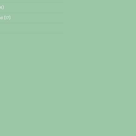
4)
ed
(17)
)