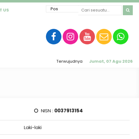
T US
Terwujudnya sekolah RATU (Religius, Akhlak M
Jumat, 07 Agu 2026
NISN :
0037913154
Laki-laki