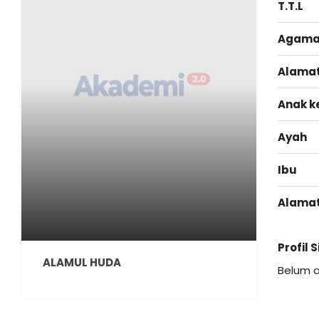
T.T.L
Agam
Alama
Anak k
Ayah
Ibu
Alama
Profil 
ALAMUL HUDA
Belum 