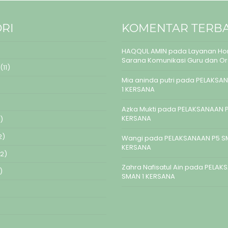
RI
KOMENTAR TERB
HAQQUL AMIN
pada
Layanan Hom
Sarana Komunikasi Guru dan O
(11)
Mia aninda putri
pada
PELAKSAN
1 KERSANA
Azka Mukti
pada
PELAKSANAAN P
KERSANA
)
2)
Wangi
pada
PELAKSANAAN P5 S
KERSANA
2)
Zahra Nafisatul Ain
pada
PELAK
)
SMAN 1 KERSANA