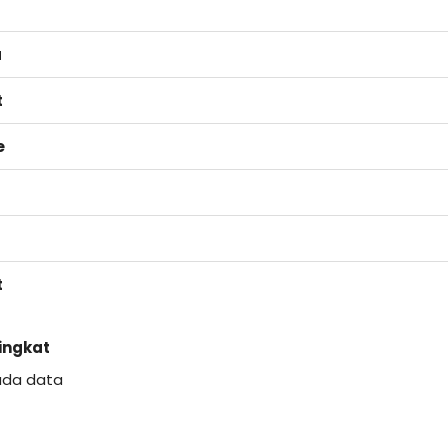
a
t
e
t
Singkat
ada data