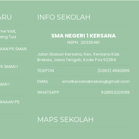
ARU
INFO SEKOLAH
e Visit,
SMA NEGERI 1 KERSANA
rang Tua
NSPN :
20326461
AAN P5 SMAN
Jalan Stasiun Kersana, Kec. Kersana Kab.
Brebes, Jawa Tengah, Kode Pos 52264
5 SMAN 1
TELEPON
(0283) 4582655
EMAIL
sma1kersanabrebes@gmail.com
MAN 1
WHATSAPP
628553201099
SANAAN P5
MAPS SEKOLAH