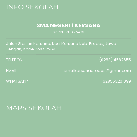
INFO SEKOLAH
SMA NEGERI 1 KERSANA
NSPN :
20326461
Jalan Stasiun Kersana, Kec. Kersana Kab. Brebes, Jawa
Tengah, Kode Pos 52264
TELEPON
(0283) 4582655
EMAIL
sma1kersanabrebes@gmail.com
WHATSAPP
628553201099
MAPS SEKOLAH