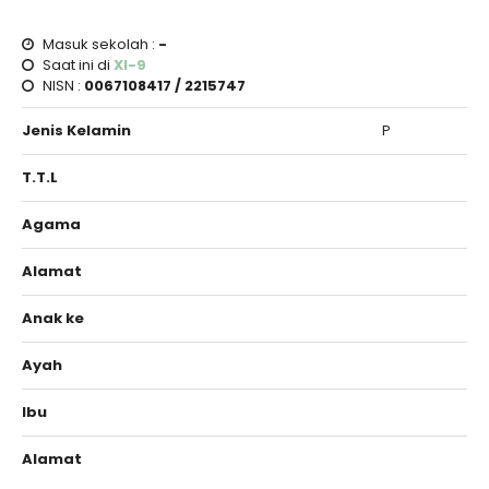
Masuk sekolah :
-
Saat ini di
XI-9
NISN :
0067108417 / 2215747
Jenis Kelamin
P
T.T.L
Agama
Alamat
Anak ke
Ayah
Ibu
Alamat