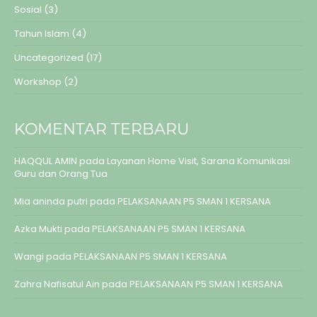
Sosial
(3)
Tahun Islam
(4)
Uncategorized
(17)
Workshop
(2)
KOMENTAR TERBARU
HAQQUL AMIN
pada
Layanan Home Visit, Sarana Komunikasi
Guru dan Orang Tua
Mia aninda putri
pada
PELAKSANAAN P5 SMAN 1 KERSANA
Azka Mukti
pada
PELAKSANAAN P5 SMAN 1 KERSANA
Wangi
pada
PELAKSANAAN P5 SMAN 1 KERSANA
Zahra Nafisatul Ain
pada
PELAKSANAAN P5 SMAN 1 KERSANA