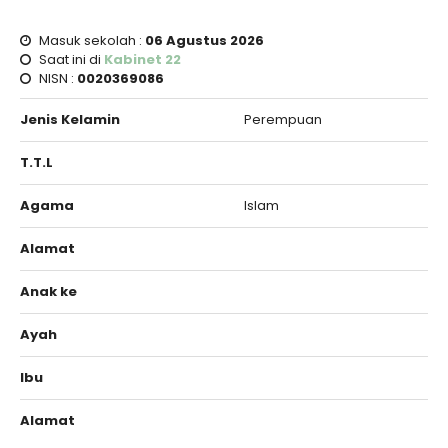
Masuk sekolah :
06 Agustus 2026
Saat ini di
Kabinet 22
NISN :
0020369086
Jenis Kelamin
Perempuan
T.T.L
Agama
Islam
Alamat
Anak ke
Ayah
Ibu
Alamat