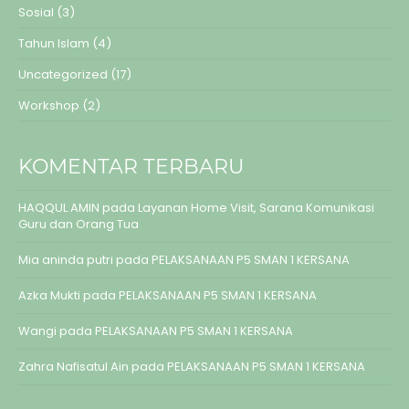
Sosial
(3)
Tahun Islam
(4)
Uncategorized
(17)
Workshop
(2)
KOMENTAR TERBARU
HAQQUL AMIN
pada
Layanan Home Visit, Sarana Komunikasi
Guru dan Orang Tua
Mia aninda putri
pada
PELAKSANAAN P5 SMAN 1 KERSANA
Azka Mukti
pada
PELAKSANAAN P5 SMAN 1 KERSANA
Wangi
pada
PELAKSANAAN P5 SMAN 1 KERSANA
Zahra Nafisatul Ain
pada
PELAKSANAAN P5 SMAN 1 KERSANA