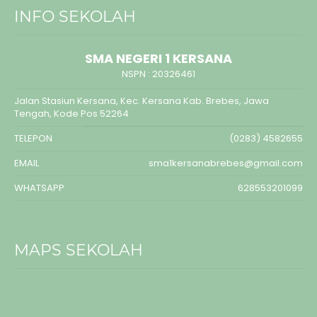
INFO SEKOLAH
SMA NEGERI 1 KERSANA
NSPN :
20326461
Jalan Stasiun Kersana, Kec. Kersana Kab. Brebes, Jawa
Tengah, Kode Pos 52264
TELEPON
(0283) 4582655
EMAIL
sma1kersanabrebes@gmail.com
WHATSAPP
628553201099
MAPS SEKOLAH