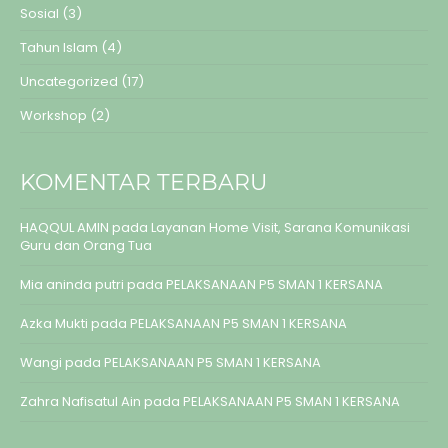
Sosial
(3)
Tahun Islam
(4)
Uncategorized
(17)
Workshop
(2)
KOMENTAR TERBARU
HAQQUL AMIN
pada
Layanan Home Visit, Sarana Komunikasi
Guru dan Orang Tua
Mia aninda putri
pada
PELAKSANAAN P5 SMAN 1 KERSANA
Azka Mukti
pada
PELAKSANAAN P5 SMAN 1 KERSANA
Wangi
pada
PELAKSANAAN P5 SMAN 1 KERSANA
Zahra Nafisatul Ain
pada
PELAKSANAAN P5 SMAN 1 KERSANA