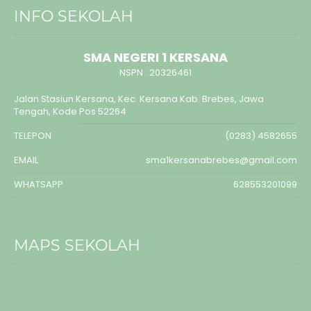
INFO SEKOLAH
SMA NEGERI 1 KERSANA
NSPN :
20326461
Jalan Stasiun Kersana, Kec. Kersana Kab. Brebes, Jawa
Tengah, Kode Pos 52264
TELEPON
(0283) 4582655
EMAIL
sma1kersanabrebes@gmail.com
WHATSAPP
628553201099
MAPS SEKOLAH