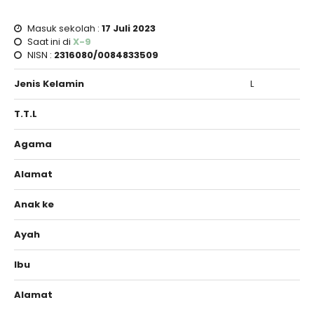
Masuk sekolah :
17 Juli 2023
Saat ini di
X-9
NISN :
2316080/0084833509
Jenis Kelamin
L
T.T.L
Agama
Alamat
Anak ke
Ayah
Ibu
Alamat