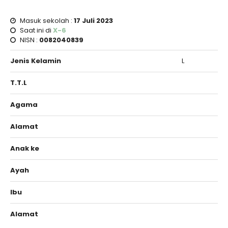
Masuk sekolah :
17 Juli 2023
Saat ini di
X-6
NISN :
0082040839
Jenis Kelamin
L
T.T.L
Agama
Alamat
Anak ke
Ayah
Ibu
Alamat