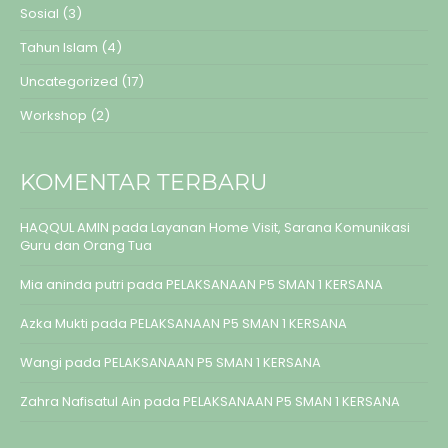
Sosial
(3)
Tahun Islam
(4)
Uncategorized
(17)
Workshop
(2)
KOMENTAR TERBARU
HAQQUL AMIN
pada
Layanan Home Visit, Sarana Komunikasi
Guru dan Orang Tua
Mia aninda putri
pada
PELAKSANAAN P5 SMAN 1 KERSANA
Azka Mukti
pada
PELAKSANAAN P5 SMAN 1 KERSANA
Wangi
pada
PELAKSANAAN P5 SMAN 1 KERSANA
Zahra Nafisatul Ain
pada
PELAKSANAAN P5 SMAN 1 KERSANA