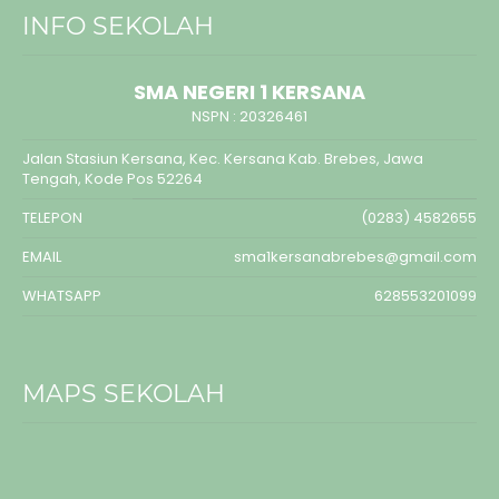
INFO SEKOLAH
SMA NEGERI 1 KERSANA
NSPN :
20326461
Jalan Stasiun Kersana, Kec. Kersana Kab. Brebes, Jawa
Tengah, Kode Pos 52264
TELEPON
(0283) 4582655
EMAIL
sma1kersanabrebes@gmail.com
WHATSAPP
628553201099
MAPS SEKOLAH