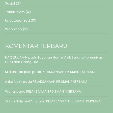
Sosial
(3)
Tahun Islam
(4)
Uncategorized
(17)
Workshop
(2)
KOMENTAR TERBARU
HAQQUL AMIN
pada
Layanan Home Visit, Sarana Komunikasi
Guru dan Orang Tua
Mia aninda putri
pada
PELAKSANAAN P5 SMAN 1 KERSANA
Azka Mukti
pada
PELAKSANAAN P5 SMAN 1 KERSANA
Wangi
pada
PELAKSANAAN P5 SMAN 1 KERSANA
Zahra Nafisatul Ain
pada
PELAKSANAAN P5 SMAN 1 KERSANA