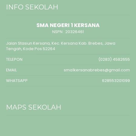
INFO SEKOLAH
SMA NEGERI 1 KERSANA
NSPN :
20326461
Jalan Stasiun Kersana, Kec. Kersana Kab. Brebes, Jawa
Tengah, Kode Pos 52264
TELEPON
(0283) 4582655
EMAIL
sma1kersanabrebes@gmail.com
WHATSAPP
628553201099
MAPS SEKOLAH