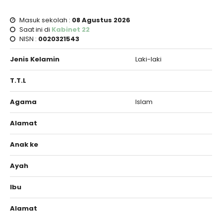
Masuk sekolah :
08 Agustus 2026
Saat ini di
Kabinet 22
NISN :
0020321543
Jenis Kelamin
Laki-laki
T.T.L
Agama
Islam
Alamat
Anak ke
Ayah
Ibu
Alamat