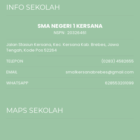
INFO SEKOLAH
SMA NEGERI 1 KERSANA
NSPN :
20326461
Jalan Stasiun Kersana, Kec. Kersana Kab. Brebes, Jawa
Tengah, Kode Pos 52264
TELEPON
(0283) 4582655
EMAIL
sma1kersanabrebes@gmail.com
WHATSAPP
628553201099
MAPS SEKOLAH