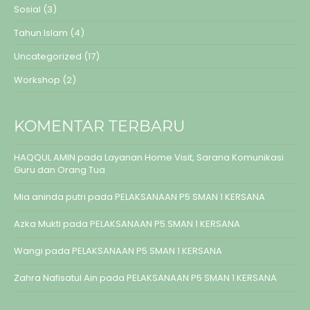
Sosial
(3)
Tahun Islam
(4)
Uncategorized
(17)
Workshop
(2)
KOMENTAR TERBARU
HAQQUL AMIN
pada
Layanan Home Visit, Sarana Komunikasi
Guru dan Orang Tua
Mia aninda putri
pada
PELAKSANAAN P5 SMAN 1 KERSANA
Azka Mukti
pada
PELAKSANAAN P5 SMAN 1 KERSANA
Wangi
pada
PELAKSANAAN P5 SMAN 1 KERSANA
Zahra Nafisatul Ain
pada
PELAKSANAAN P5 SMAN 1 KERSANA