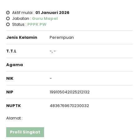
Aktif mulai :
01 Januari 2026
Jabatan :
Guru Mapel
Status :
PPPK PW
Jenis Kelamin
Perempuan
T.T.L
-, -
Agama
NIK
-
NIP
199105042025212132
NUPTK
4836769670230032
Alamat :
Profil Singkat