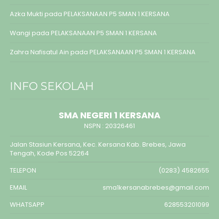
Azka Mukti
pada
PELAKSANAAN P5 SMAN 1 KERSANA
Wangi
pada
PELAKSANAAN P5 SMAN 1 KERSANA
Zahra Nafisatul Ain
pada
PELAKSANAAN P5 SMAN 1 KERSANA
INFO SEKOLAH
SMA NEGERI 1 KERSANA
NSPN :
20326461
Jalan Stasiun Kersana, Kec. Kersana Kab. Brebes, Jawa
Tengah, Kode Pos 52264
TELEPON
(0283) 4582655
EMAIL
sma1kersanabrebes@gmail.com
WHATSAPP
628553201099