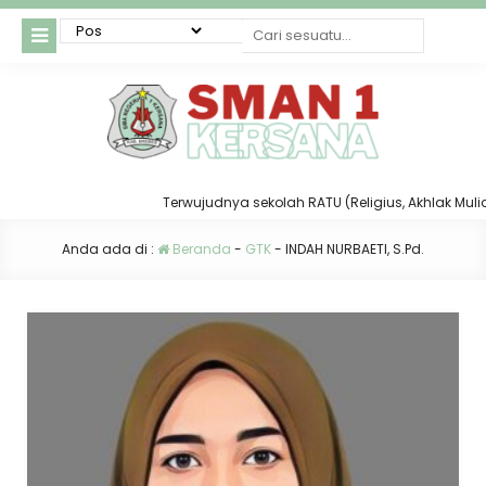
Terwujudnya sekolah RATU (Religius, Akhlak Mulia, T
Anda ada di :
Beranda
-
GTK
-
INDAH NURBAETI, S.Pd.