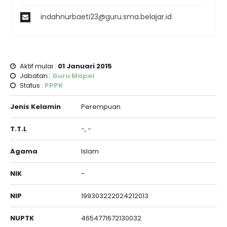
indahnurbaeti23@guru.sma.belajar.id
Aktif mulai :
01 Januari 2015
Jabatan :
Guru Mapel
Status :
PPPK
Jenis Kelamin
Perempuan
T.T.L
-, -
Agama
Islam
NIK
-
NIP
199303222024212013
NUPTK
4654771672130032