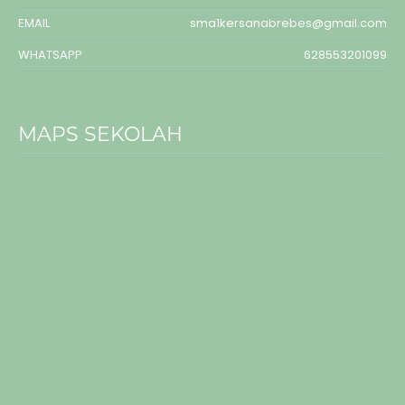
EMAIL
sma1kersanabrebes@gmail.com
WHATSAPP
628553201099
MAPS SEKOLAH