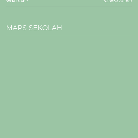
WHATSAPP
628553201099
MAPS SEKOLAH