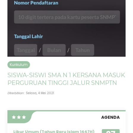
Kurikulum
SISWA-SISWI SMA N 1 KERSANA MASUK
PERGURUAN TINGGI JALUR SNMPTN
Diterbitkan
: Selasa, 4 Mei 2021
AGENDA
Libur Umum (Tahun Baru Islam 1447H)