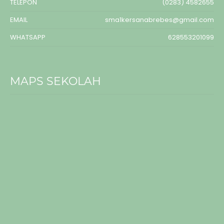
TELEPON
(0283) 4582655
EMAIL
sma1kersanabrebes@gmail.com
WHATSAPP
628553201099
MAPS SEKOLAH