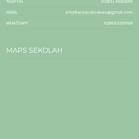
TELEPON
(0283) 4582655
EMAIL
sma1kersanabrebes@gmail.com
WHATSAPP
628553201099
MAPS SEKOLAH