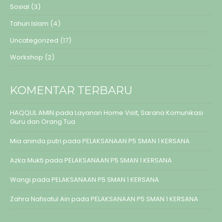
Sosial
(3)
Tahun Islam
(4)
Uncategorized
(17)
Workshop
(2)
KOMENTAR TERBARU
HAQQUL AMIN
pada
Layanan Home Visit, Sarana Komunikasi
Guru dan Orang Tua
Mia aninda putri
pada
PELAKSANAAN P5 SMAN 1 KERSANA
Azka Mukti
pada
PELAKSANAAN P5 SMAN 1 KERSANA
Wangi
pada
PELAKSANAAN P5 SMAN 1 KERSANA
Zahra Nafisatul Ain
pada
PELAKSANAAN P5 SMAN 1 KERSANA