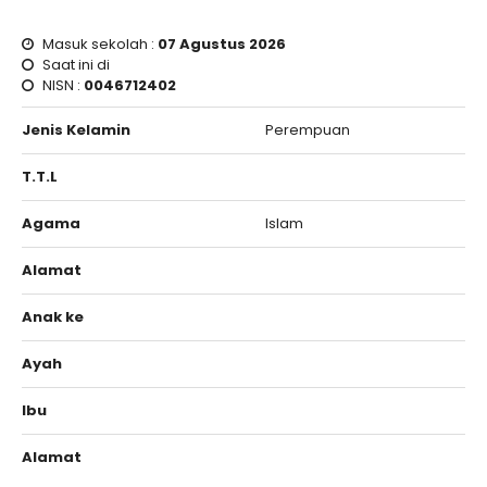
Masuk sekolah :
07 Agustus 2026
Saat ini di
NISN :
0046712402
Jenis Kelamin
Perempuan
T.T.L
Agama
Islam
Alamat
Anak ke
Ayah
Ibu
Alamat