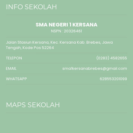
INFO SEKOLAH
SMA NEGERI 1 KERSANA
NSPN :
20326461
Jalan Stasiun Kersana, Kec. Kersana Kab. Brebes, Jawa
Tengah, Kode Pos 52264
TELEPON
(0283) 4582655
EMAIL
sma1kersanabrebes@gmail.com
WHATSAPP
628553201099
MAPS SEKOLAH