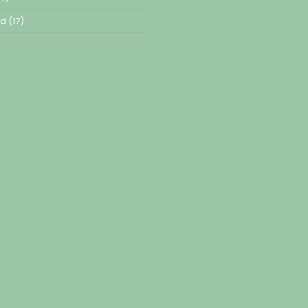
ed
(17)
)