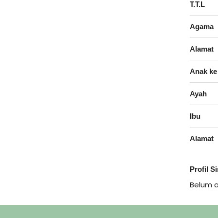
T.T.L
Agama
Alamat
Anak ke
Ayah
Ibu
Alamat
Profil S
Belum 