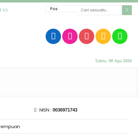
T US
Sabtu, 08 Agu 2026
NISN :
0036971743
rempuan