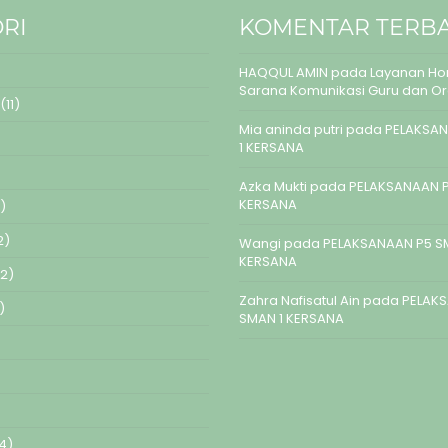
RI
KOMENTAR TERB
HAQQUL AMIN
pada
Layanan Hom
Sarana Komunikasi Guru dan O
(11)
Mia aninda putri
pada
PELAKSAN
1 KERSANA
Azka Mukti
pada
PELAKSANAAN P
KERSANA
)
2)
Wangi
pada
PELAKSANAAN P5 S
KERSANA
2)
Zahra Nafisatul Ain
pada
PELAK
)
SMAN 1 KERSANA
4)