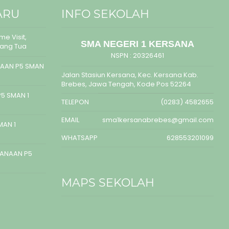
ARU
INFO SEKOLAH
e Visit,
SMA NEGERI 1 KERSANA
rang Tua
NSPN :
20326461
AAN P5 SMAN
Jalan Stasiun Kersana, Kec. Kersana Kab.
Brebes, Jawa Tengah, Kode Pos 52264
5 SMAN 1
TELEPON
(0283) 4582655
EMAIL
sma1kersanabrebes@gmail.com
MAN 1
WHATSAPP
628553201099
SANAAN P5
MAPS SEKOLAH