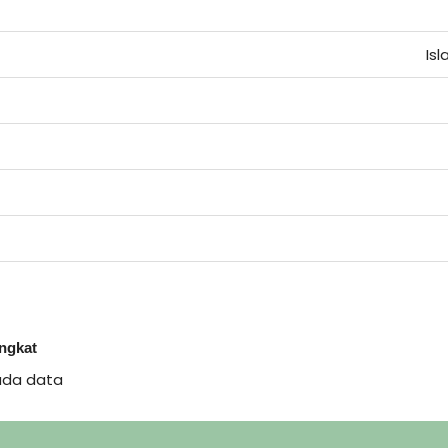
Is
ingkat
ada data