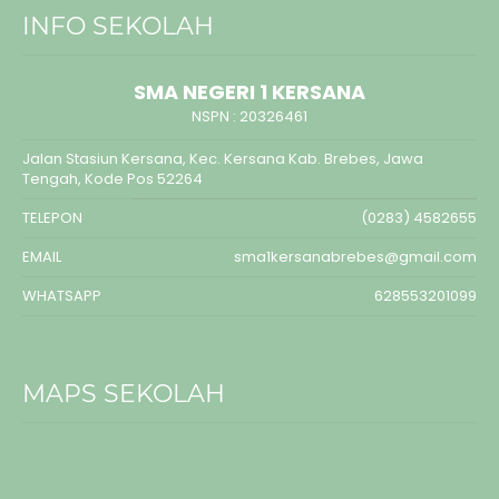
INFO SEKOLAH
SMA NEGERI 1 KERSANA
NSPN :
20326461
Jalan Stasiun Kersana, Kec. Kersana Kab. Brebes, Jawa
Tengah, Kode Pos 52264
TELEPON
(0283) 4582655
EMAIL
sma1kersanabrebes@gmail.com
WHATSAPP
628553201099
MAPS SEKOLAH