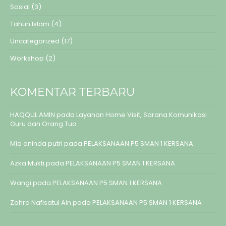
Sosial
(3)
Tahun Islam
(4)
Uncategorized
(17)
Workshop
(2)
KOMENTAR TERBARU
HAQQUL AMIN
pada
Layanan Home Visit, Sarana Komunikasi
Guru dan Orang Tua
Mia aninda putri
pada
PELAKSANAAN P5 SMAN 1 KERSANA
Azka Mukti
pada
PELAKSANAAN P5 SMAN 1 KERSANA
Wangi
pada
PELAKSANAAN P5 SMAN 1 KERSANA
Zahra Nafisatul Ain
pada
PELAKSANAAN P5 SMAN 1 KERSANA