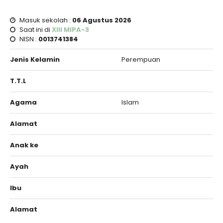
Masuk sekolah :
06 Agustus 2026
Saat ini di
XIII MIPA-3
NISN :
0013741384
Jenis Kelamin
Perempuan
T.T.L
Agama
Islam
Alamat
Anak ke
Ayah
Ibu
Alamat