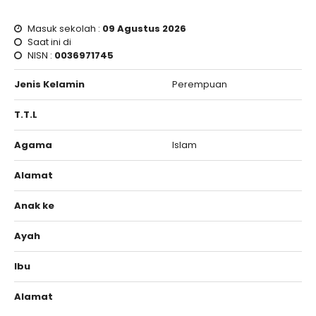
Masuk sekolah :
09 Agustus 2026
Saat ini di
NISN :
0036971745
Jenis Kelamin
Perempuan
T.T.L
Agama
Islam
Alamat
Anak ke
Ayah
Ibu
Alamat