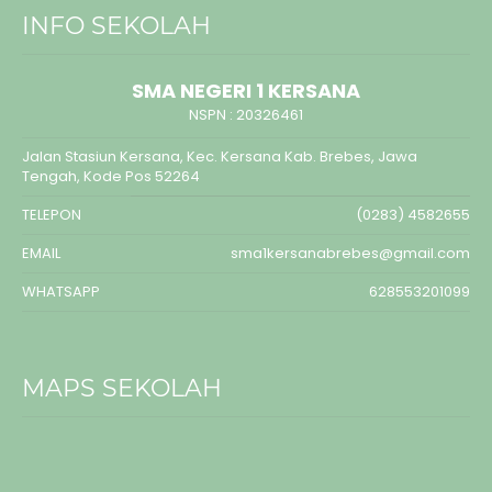
INFO SEKOLAH
SMA NEGERI 1 KERSANA
NSPN :
20326461
Jalan Stasiun Kersana, Kec. Kersana Kab. Brebes, Jawa
Tengah, Kode Pos 52264
TELEPON
(0283) 4582655
EMAIL
sma1kersanabrebes@gmail.com
WHATSAPP
628553201099
MAPS SEKOLAH