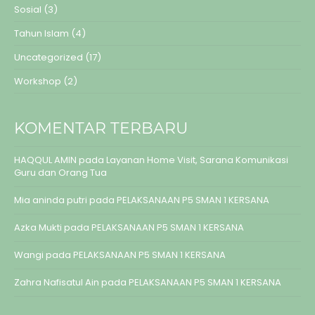
Sosial
(3)
Tahun Islam
(4)
Uncategorized
(17)
Workshop
(2)
KOMENTAR TERBARU
HAQQUL AMIN
pada
Layanan Home Visit, Sarana Komunikasi
Guru dan Orang Tua
Mia aninda putri
pada
PELAKSANAAN P5 SMAN 1 KERSANA
Azka Mukti
pada
PELAKSANAAN P5 SMAN 1 KERSANA
Wangi
pada
PELAKSANAAN P5 SMAN 1 KERSANA
Zahra Nafisatul Ain
pada
PELAKSANAAN P5 SMAN 1 KERSANA