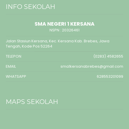
INFO SEKOLAH
SMA NEGERI 1 KERSANA
NSPN :
20326461
Jalan Stasiun Kersana, Kec. Kersana Kab. Brebes, Jawa
Tengah, Kode Pos 52264
TELEPON
(0283) 4582655
EMAIL
sma1kersanabrebes@gmail.com
WHATSAPP
628553201099
MAPS SEKOLAH