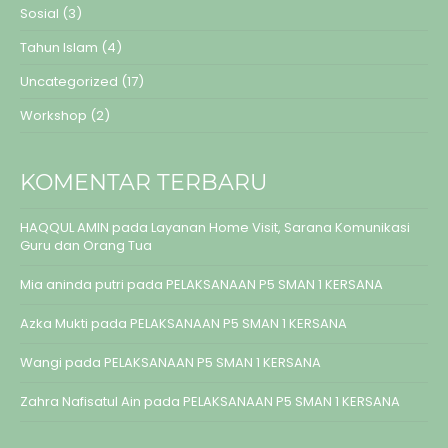
Sosial
(3)
Tahun Islam
(4)
Uncategorized
(17)
Workshop
(2)
KOMENTAR TERBARU
HAQQUL AMIN
pada
Layanan Home Visit, Sarana Komunikasi
Guru dan Orang Tua
Mia aninda putri
pada
PELAKSANAAN P5 SMAN 1 KERSANA
Azka Mukti
pada
PELAKSANAAN P5 SMAN 1 KERSANA
Wangi
pada
PELAKSANAAN P5 SMAN 1 KERSANA
Zahra Nafisatul Ain
pada
PELAKSANAAN P5 SMAN 1 KERSANA