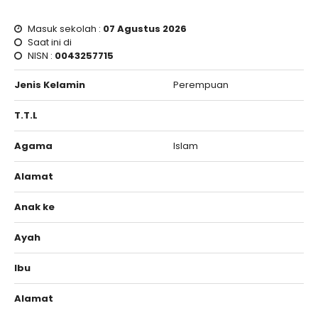
Masuk sekolah :
07 Agustus 2026
Saat ini di
NISN :
0043257715
Jenis Kelamin
Perempuan
T.T.L
Agama
Islam
Alamat
Anak ke
Ayah
Ibu
Alamat