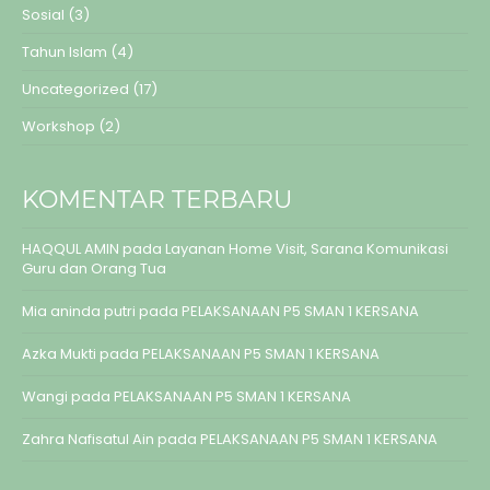
Sosial
(3)
Tahun Islam
(4)
Uncategorized
(17)
Workshop
(2)
KOMENTAR TERBARU
HAQQUL AMIN
pada
Layanan Home Visit, Sarana Komunikasi
Guru dan Orang Tua
Mia aninda putri
pada
PELAKSANAAN P5 SMAN 1 KERSANA
Azka Mukti
pada
PELAKSANAAN P5 SMAN 1 KERSANA
Wangi
pada
PELAKSANAAN P5 SMAN 1 KERSANA
Zahra Nafisatul Ain
pada
PELAKSANAAN P5 SMAN 1 KERSANA