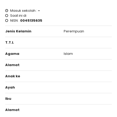
Masuk sekolah :
-
Saat ini di
NISN :
0045135635
Jenis Kelamin
Perempuan
T.T.L
Agama
Islam
Alamat
Anak ke
Ayah
Ibu
Alamat