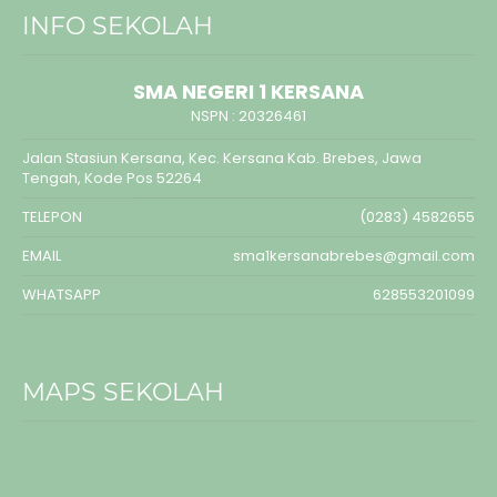
INFO SEKOLAH
SMA NEGERI 1 KERSANA
NSPN :
20326461
Jalan Stasiun Kersana, Kec. Kersana Kab. Brebes, Jawa
Tengah, Kode Pos 52264
TELEPON
(0283) 4582655
EMAIL
sma1kersanabrebes@gmail.com
WHATSAPP
628553201099
MAPS SEKOLAH