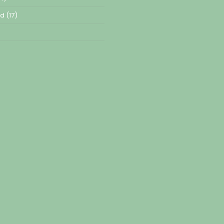
ed
(17)
)