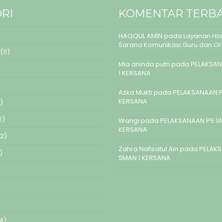
RI
KOMENTAR TERB
HAQQUL AMIN
pada
Layanan Hom
Sarana Komunikasi Guru dan O
(11)
Mia aninda putri
pada
PELAKSAN
1 KERSANA
Azka Mukti
pada
PELAKSANAAN P
KERSANA
)
2)
Wangi
pada
PELAKSANAAN P5 S
KERSANA
2)
Zahra Nafisatul Ain
pada
PELAK
)
SMAN 1 KERSANA
4)