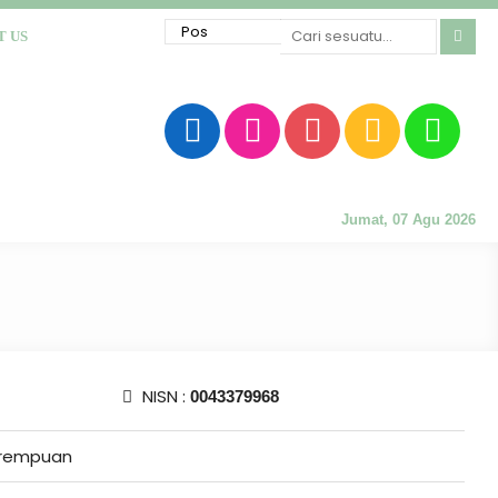
T US
Jumat, 07 Agu 2026
NISN :
0043379968
rempuan