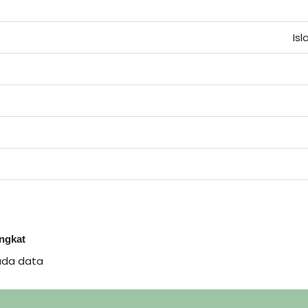
Is
ingkat
ada data