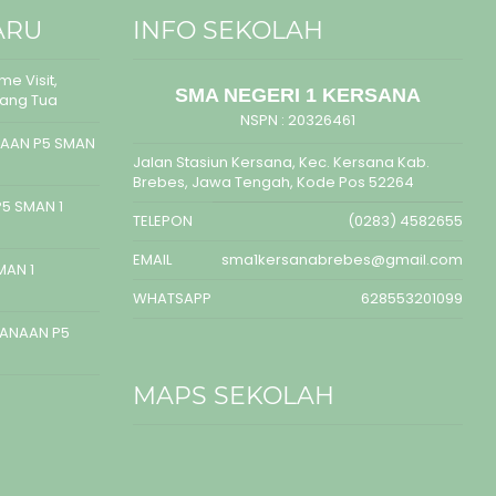
ARU
INFO SEKOLAH
e Visit,
SMA NEGERI 1 KERSANA
rang Tua
NSPN :
20326461
AAN P5 SMAN
Jalan Stasiun Kersana, Kec. Kersana Kab.
Brebes, Jawa Tengah, Kode Pos 52264
5 SMAN 1
TELEPON
(0283) 4582655
EMAIL
sma1kersanabrebes@gmail.com
MAN 1
WHATSAPP
628553201099
SANAAN P5
MAPS SEKOLAH