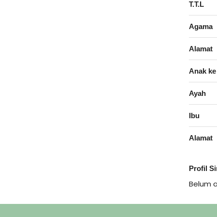
T.T.L
Agama
Alamat
Anak ke
Ayah
Ibu
Alamat
Profil S
Belum 