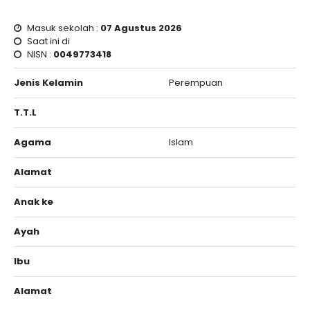
Masuk sekolah :
07 Agustus 2026
Saat ini di
NISN :
0049773418
Jenis Kelamin
Perempuan
T.T.L
Agama
Islam
Alamat
Anak ke
Ayah
Ibu
Alamat