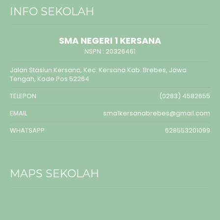
INFO SEKOLAH
SMA NEGERI 1 KERSANA
NSPN :
20326461
Jalan Stasiun Kersana, Kec. Kersana Kab. Brebes, Jawa
Tengah, Kode Pos 52264
TELEPON
(0283) 4582655
EMAIL
sma1kersanabrebes@gmail.com
WHATSAPP
628553201099
MAPS SEKOLAH