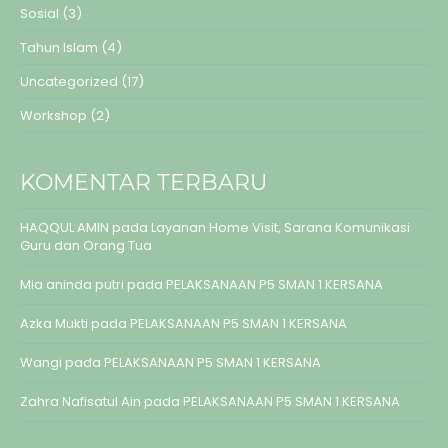
Sosial
(3)
Tahun Islam
(4)
Uncategorized
(17)
Workshop
(2)
KOMENTAR TERBARU
HAQQUL AMIN
pada
Layanan Home Visit, Sarana Komunikasi
Guru dan Orang Tua
Mia aninda putri
pada
PELAKSANAAN P5 SMAN 1 KERSANA
Azka Mukti
pada
PELAKSANAAN P5 SMAN 1 KERSANA
Wangi
pada
PELAKSANAAN P5 SMAN 1 KERSANA
Zahra Nafisatul Ain
pada
PELAKSANAAN P5 SMAN 1 KERSANA