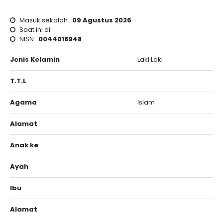
Masuk sekolah :
09 Agustus 2026
Saat ini di
NISN :
0044018948
Jenis Kelamin
Laki Laki
T.T.L
Agama
Islam
Alamat
Anak ke
Ayah
Ibu
Alamat