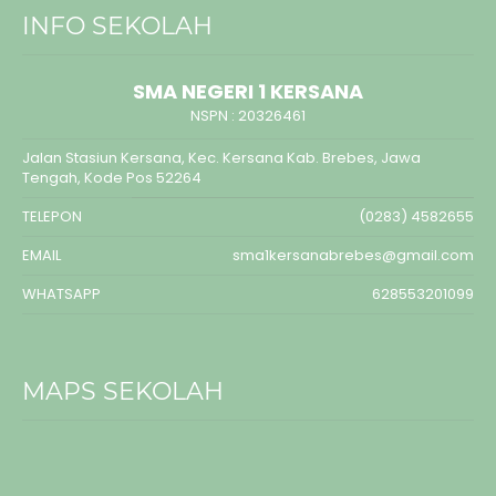
INFO SEKOLAH
SMA NEGERI 1 KERSANA
NSPN :
20326461
Jalan Stasiun Kersana, Kec. Kersana Kab. Brebes, Jawa
Tengah, Kode Pos 52264
TELEPON
(0283) 4582655
EMAIL
sma1kersanabrebes@gmail.com
WHATSAPP
628553201099
MAPS SEKOLAH