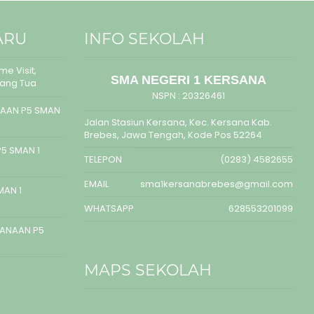
ARU
INFO SEKOLAH
e Visit,
SMA NEGERI 1 KERSANA
rang Tua
NSPN :
20326461
AAN P5 SMAN
Jalan Stasiun Kersana, Kec. Kersana Kab.
Brebes, Jawa Tengah, Kode Pos 52264
5 SMAN 1
TELEPON
(0283) 4582655
EMAIL
sma1kersanabrebes@gmail.com
MAN 1
WHATSAPP
628553201099
SANAAN P5
MAPS SEKOLAH