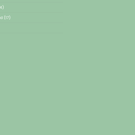
4)
ed
(17)
)