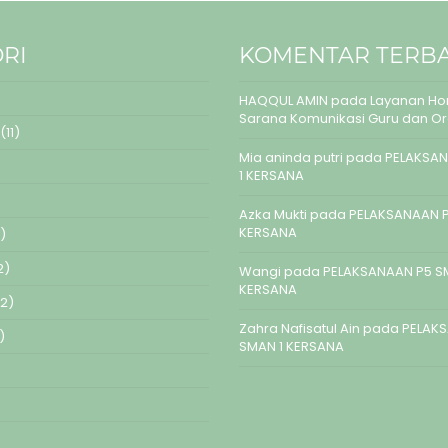
RI
KOMENTAR TERB
HAQQUL AMIN
pada
Layanan Hom
Sarana Komunikasi Guru dan O
(11)
Mia aninda putri
pada
PELAKSAN
1 KERSANA
Azka Mukti
pada
PELAKSANAAN P
KERSANA
)
2)
Wangi
pada
PELAKSANAAN P5 S
KERSANA
2)
Zahra Nafisatul Ain
pada
PELAK
)
SMAN 1 KERSANA