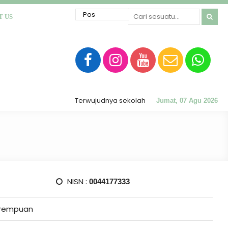
T US
Terwujudnya sekolah RATU (Religius, Akhlak Mulia,
Jumat, 07 Agu 2026
NISN :
0044177333
rempuan