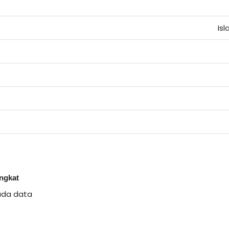
Is
ingkat
ada data