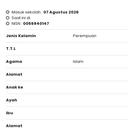
Masuk sekolah :
07 Agustus 2026
Saat ini di
NISN :
0056940147
Jenis Kelamin
Perempuan
T.T.L
Agama
Islam
Alamat
Anak ke
Ayah
Ibu
Alamat