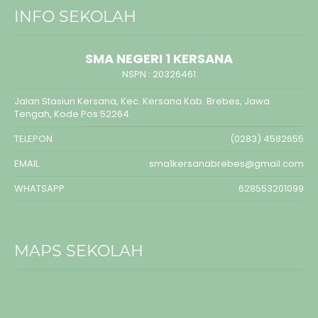
INFO SEKOLAH
SMA NEGERI 1 KERSANA
NSPN :
20326461
Jalan Stasiun Kersana, Kec. Kersana Kab. Brebes, Jawa
Tengah, Kode Pos 52264
TELEPON
(0283) 4582655
EMAIL
sma1kersanabrebes@gmail.com
WHATSAPP
628553201099
MAPS SEKOLAH