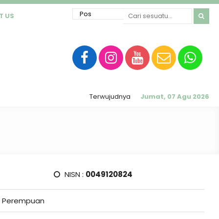
T US
Terwujudnya sekolah RATU (Religius, Akhlak M
Jumat, 07 Agu 2026
NISN :
0049120824
Perempuan