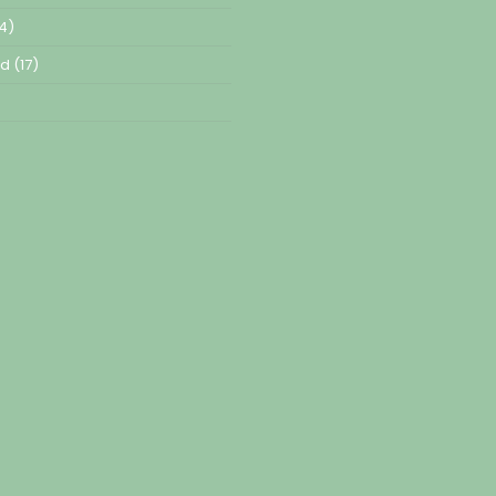
4)
ed
(17)
)