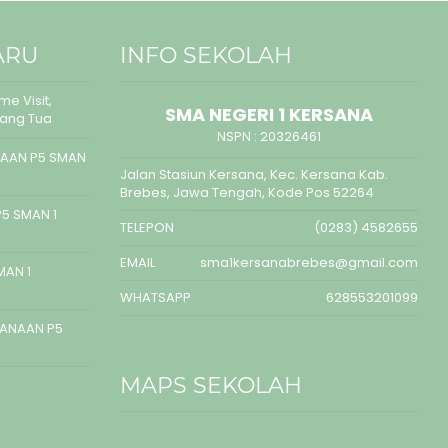
ARU
INFO SEKOLAH
e Visit,
SMA NEGERI 1 KERSANA
rang Tua
NSPN :
20326461
AAN P5 SMAN
Jalan Stasiun Kersana, Kec. Kersana Kab.
Brebes, Jawa Tengah, Kode Pos 52264
5 SMAN 1
TELEPON
(0283) 4582655
EMAIL
sma1kersanabrebes@gmail.com
MAN 1
WHATSAPP
628553201099
SANAAN P5
MAPS SEKOLAH