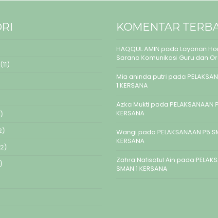
RI
KOMENTAR TERB
HAQQUL AMIN
pada
Layanan Hom
Sarana Komunikasi Guru dan O
(11)
Mia aninda putri
pada
PELAKSAN
1 KERSANA
Azka Mukti
pada
PELAKSANAAN P
KERSANA
)
2)
Wangi
pada
PELAKSANAAN P5 S
KERSANA
2)
Zahra Nafisatul Ain
pada
PELAK
)
SMAN 1 KERSANA