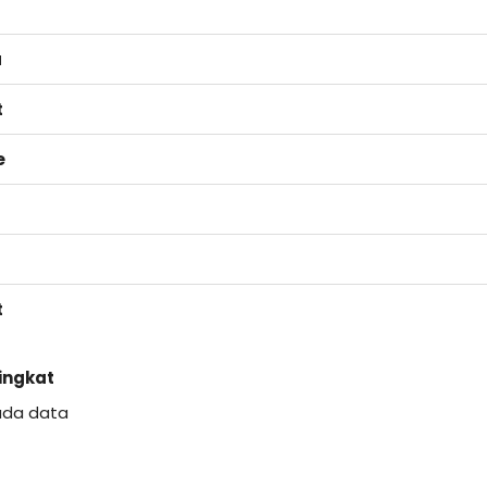
a
t
e
t
Singkat
ada data