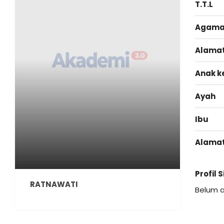
T.T.L
Agam
Alama
Anak k
Ayah
Ibu
Alama
Profil 
RATNAWATI
Belum 