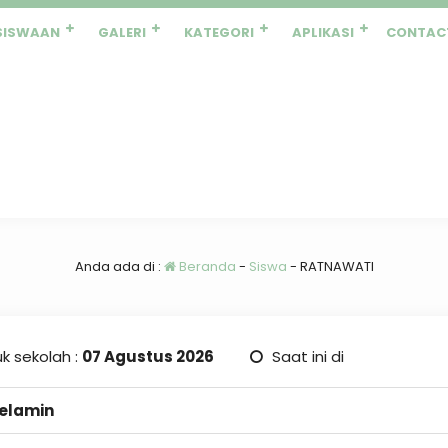
SISWAAN
GALERI
KATEGORI
APLIKASI
CONTAC
Anda ada di :
Beranda
-
Siswa
-
RATNAWATI
k sekolah :
07 Agustus 2026
Saat ini di
Kelamin