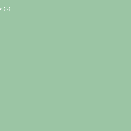
ed
(17)
)