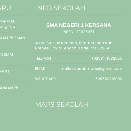
ARU
INFO SEKOLAH
e Visit,
SMA NEGERI 1 KERSANA
rang Tua
NSPN :
20326461
AAN P5 SMAN
Jalan Stasiun Kersana, Kec. Kersana Kab.
Brebes, Jawa Tengah, Kode Pos 52264
5 SMAN 1
TELEPON
(0283) 4582655
EMAIL
sma1kersanabrebes@gmail.com
MAN 1
WHATSAPP
628553201099
SANAAN P5
MAPS SEKOLAH