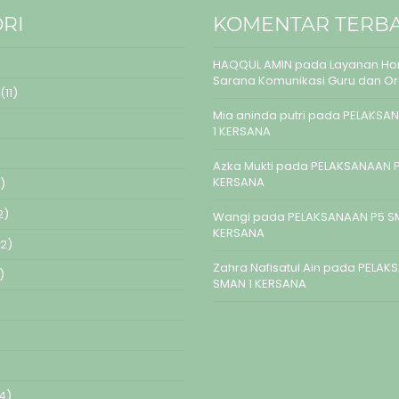
RI
KOMENTAR TERB
HAQQUL AMIN
pada
Layanan Hom
Sarana Komunikasi Guru dan O
(11)
Mia aninda putri
pada
PELAKSAN
1 KERSANA
Azka Mukti
pada
PELAKSANAAN P
KERSANA
)
2)
Wangi
pada
PELAKSANAAN P5 S
KERSANA
2)
Zahra Nafisatul Ain
pada
PELAK
)
SMAN 1 KERSANA
4)