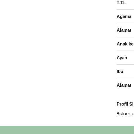
T.T.L
Agama
Alamat
Anak ke
Ayah
Ibu
Alamat
Profil S
Belum 