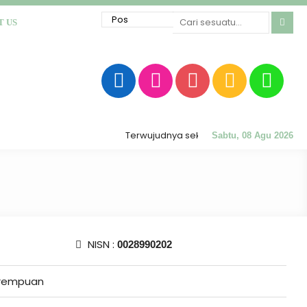
T US
Terwujudnya sekolah RATU (Religius, Akhlak M
Sabtu, 08 Agu 2026
NISN :
0028990202
rempuan