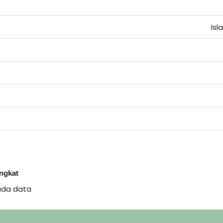
Isl
ingkat
ada data