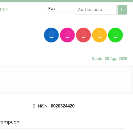
T US
Sabtu, 08 Agu 2026
NISN :
0020324420
rempuan