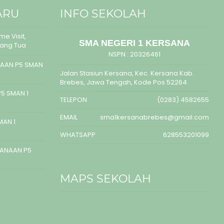
ARU
INFO SEKOLAH
e Visit,
SMA NEGERI 1 KERSANA
rang Tua
NSPN :
20326461
AAN P5 SMAN
Jalan Stasiun Kersana, Kec. Kersana Kab.
Brebes, Jawa Tengah, Kode Pos 52264
5 SMAN 1
TELEPON
(0283) 4582655
EMAIL
sma1kersanabrebes@gmail.com
MAN 1
WHATSAPP
628553201099
SANAAN P5
MAPS SEKOLAH