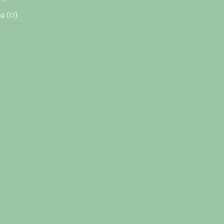
ed
(17)
)