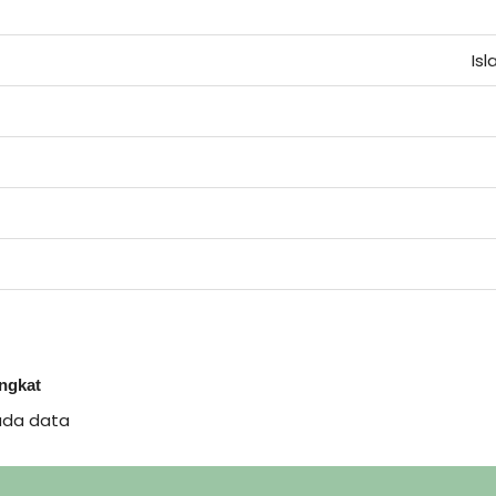
Is
ingkat
ada data