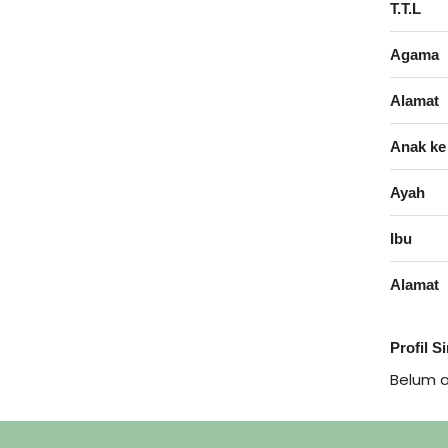
T.T.L
Agama
Alamat
Anak ke
Ayah
Ibu
Alamat
Profil S
Belum 