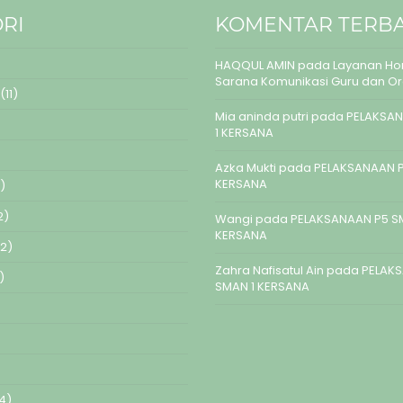
RI
KOMENTAR TERB
HAQQUL AMIN
pada
Layanan Hom
Sarana Komunikasi Guru dan O
(11)
Mia aninda putri
pada
PELAKSAN
1 KERSANA
Azka Mukti
pada
PELAKSANAAN P
KERSANA
)
2)
Wangi
pada
PELAKSANAAN P5 S
KERSANA
2)
Zahra Nafisatul Ain
pada
PELAK
)
SMAN 1 KERSANA
4)