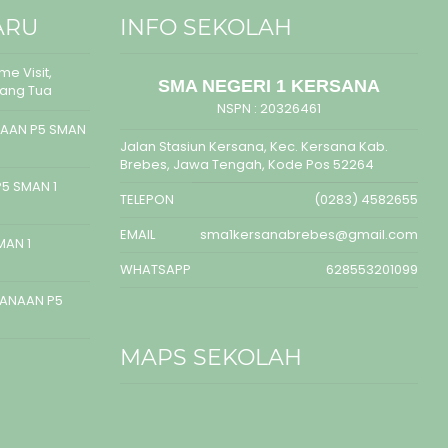
ARU
INFO SEKOLAH
e Visit,
SMA NEGERI 1 KERSANA
rang Tua
NSPN :
20326461
AAN P5 SMAN
Jalan Stasiun Kersana, Kec. Kersana Kab.
Brebes, Jawa Tengah, Kode Pos 52264
5 SMAN 1
TELEPON
(0283) 4582655
EMAIL
sma1kersanabrebes@gmail.com
MAN 1
WHATSAPP
628553201099
SANAAN P5
MAPS SEKOLAH