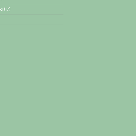
ed
(17)
)