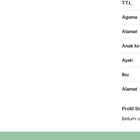
T.T.L
Agama
Alamat
Anak ke
Ayah
Ibu
Alamat
Profil S
Belum 