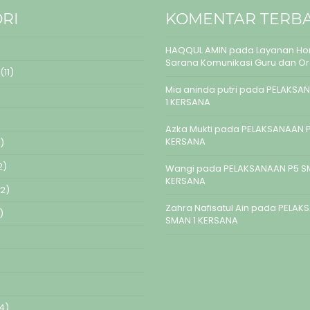
RI
KOMENTAR TERB
HAQQUL AMIN
pada
Layanan Hom
Sarana Komunikasi Guru dan O
(11)
Mia aninda putri
pada
PELAKSAN
1 KERSANA
Azka Mukti
pada
PELAKSANAAN P
KERSANA
)
2)
Wangi
pada
PELAKSANAAN P5 S
KERSANA
2)
Zahra Nafisatul Ain
pada
PELAK
)
SMAN 1 KERSANA
4)