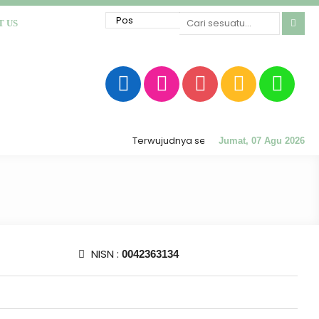
T US
Terwujudnya sekolah RATU (Religius, Akhlak 
Jumat, 07 Agu 2026
NISN :
0042363134