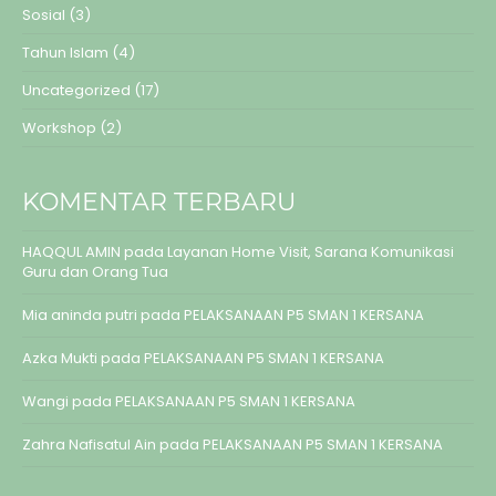
Sosial
(3)
Tahun Islam
(4)
Uncategorized
(17)
Workshop
(2)
KOMENTAR TERBARU
HAQQUL AMIN
pada
Layanan Home Visit, Sarana Komunikasi
Guru dan Orang Tua
Mia aninda putri
pada
PELAKSANAAN P5 SMAN 1 KERSANA
Azka Mukti
pada
PELAKSANAAN P5 SMAN 1 KERSANA
Wangi
pada
PELAKSANAAN P5 SMAN 1 KERSANA
Zahra Nafisatul Ain
pada
PELAKSANAAN P5 SMAN 1 KERSANA