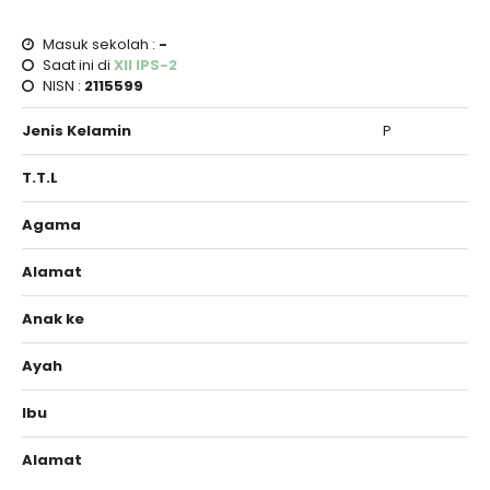
Masuk sekolah :
-
Saat ini di
XII IPS-2
NISN :
2115599
Jenis Kelamin
P
T.T.L
Agama
Alamat
Anak ke
Ayah
Ibu
Alamat