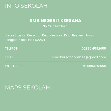
INFO SEKOLAH
SMA NEGERI 1 KERSANA
NSPN :
20326461
Jalan Stasiun Kersana, Kec. Kersana Kab. Brebes, Jawa
Tengah, Kode Pos 52264
TELEPON
(0283) 4582655
EMAIL
sma1kersanabrebes@gmail.com
WHATSAPP
628553201099
MAPS SEKOLAH