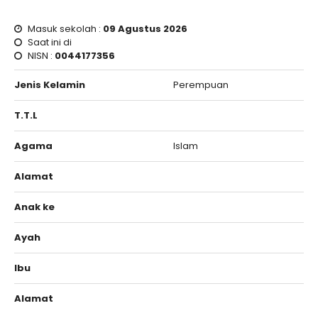
Masuk sekolah :
09 Agustus 2026
Saat ini di
NISN :
0044177356
Jenis Kelamin
Perempuan
T.T.L
Agama
Islam
Alamat
Anak ke
Ayah
Ibu
Alamat