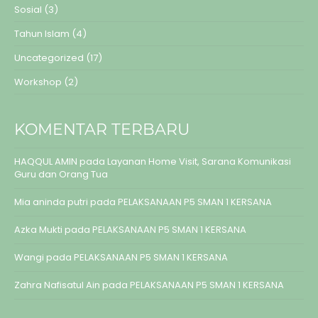
Sosial
(3)
Tahun Islam
(4)
Uncategorized
(17)
Workshop
(2)
KOMENTAR TERBARU
HAQQUL AMIN
pada
Layanan Home Visit, Sarana Komunikasi
Guru dan Orang Tua
Mia aninda putri
pada
PELAKSANAAN P5 SMAN 1 KERSANA
Azka Mukti
pada
PELAKSANAAN P5 SMAN 1 KERSANA
Wangi
pada
PELAKSANAAN P5 SMAN 1 KERSANA
Zahra Nafisatul Ain
pada
PELAKSANAAN P5 SMAN 1 KERSANA