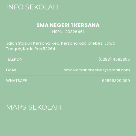
INFO SEKOLAH
SMA NEGERI 1 KERSANA
NSPN :
20326461
Jalan Stasiun Kersana, Kec. Kersana Kab. Brebes, Jawa
Tengah, Kode Pos 52264
TELEPON
(0283) 4582655
EMAIL
sma1kersanabrebes@gmail.com
WHATSAPP
628553201099
MAPS SEKOLAH