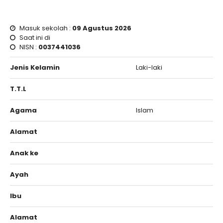
Masuk sekolah :
09 Agustus 2026
Saat ini di
NISN :
0037441036
Jenis Kelamin
Laki-laki
T.T.L
Agama
Islam
Alamat
Anak ke
Ayah
Ibu
Alamat