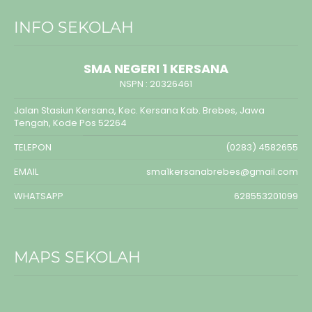
INFO SEKOLAH
SMA NEGERI 1 KERSANA
NSPN :
20326461
Jalan Stasiun Kersana, Kec. Kersana Kab. Brebes, Jawa
Tengah, Kode Pos 52264
TELEPON
(0283) 4582655
EMAIL
sma1kersanabrebes@gmail.com
WHATSAPP
628553201099
MAPS SEKOLAH