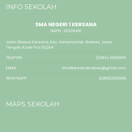
INFO SEKOLAH
SMA NEGERI 1 KERSANA
NSPN :
20326461
Jalan Stasiun Kersana, Kec. Kersana Kab. Brebes, Jawa
Tengah, Kode Pos 52264
TELEPON
(0283) 4582655
EMAIL
sma1kersanabrebes@gmail.com
WHATSAPP
628553201099
MAPS SEKOLAH