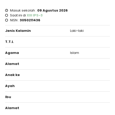
Masuk sekolah :
09 Agustus 2026
Saat ini di
XIII IPS-3
NISN :
3050211436
Jenis Kelamin
Laki-laki
T.T.L
Agama
Islam
Alamat
Anak ke
Ayah
Ibu
Alamat