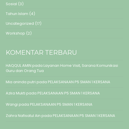
Sosial
(3)
Tahun Islam
(4)
Uncategorized
(17)
Workshop
(2)
KOMENTAR TERBARU
HAQQUL AMIN
pada
Layanan Home Visit, Sarana Komunikasi
Guru dan Orang Tua
Mia aninda putri
pada
PELAKSANAAN P5 SMAN 1 KERSANA
Azka Mukti
pada
PELAKSANAAN P5 SMAN 1 KERSANA
Wangi
pada
PELAKSANAAN P5 SMAN 1 KERSANA
Zahra Nafisatul Ain
pada
PELAKSANAAN P5 SMAN 1 KERSANA