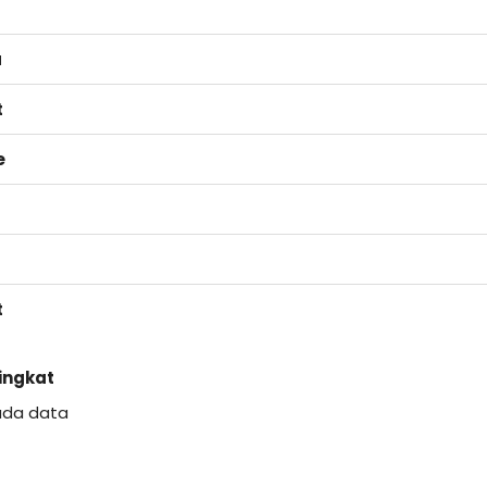
a
t
e
t
Singkat
ada data