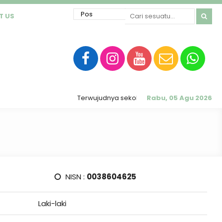
T US
Terwujudnya sekolah RATU (Religius, Akhlak Mulia
Rabu, 05 Agu 2026
NISN :
0038604625
Laki-laki