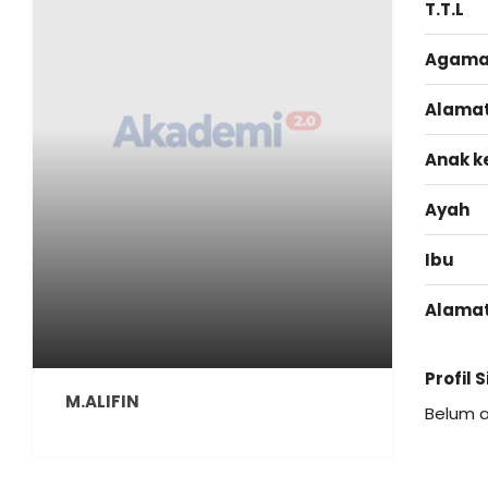
T.T.L
Agam
Alama
Anak k
Ayah
Ibu
Alama
Profil 
M.ALIFIN
Belum 