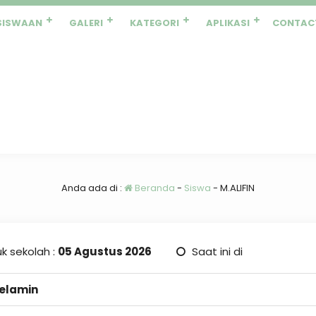
SISWAAN
GALERI
KATEGORI
APLIKASI
CONTAC
Anda ada di :
Beranda
-
Siswa
-
M.ALIFIN
k sekolah :
05 Agustus 2026
Saat ini di
Kelamin