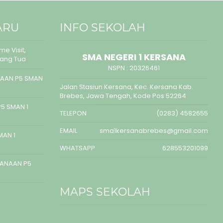
ARU
INFO SEKOLAH
e Visit,
SMA NEGERI 1 KERSANA
rang Tua
NSPN :
20326461
AAN P5 SMAN
Jalan Stasiun Kersana, Kec. Kersana Kab.
Brebes, Jawa Tengah, Kode Pos 52264
5 SMAN 1
TELEPON
(0283) 4582655
EMAIL
sma1kersanabrebes@gmail.com
MAN 1
WHATSAPP
628553201099
SANAAN P5
MAPS SEKOLAH