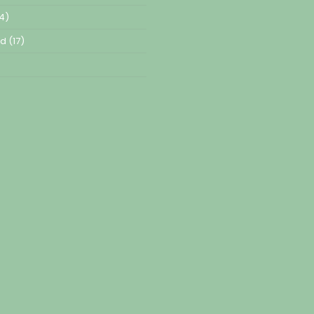
4)
ed
(17)
)