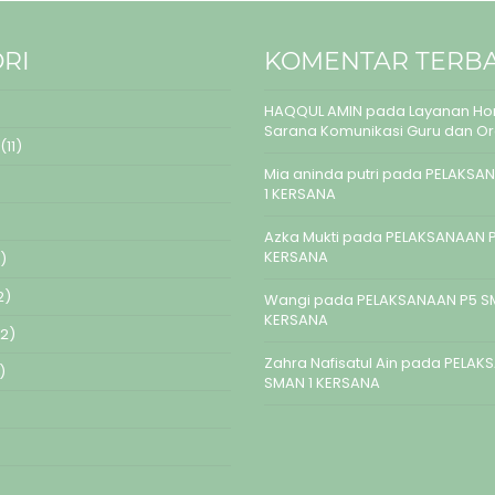
RI
KOMENTAR TERB
HAQQUL AMIN
pada
Layanan Hom
Sarana Komunikasi Guru dan O
(11)
Mia aninda putri
pada
PELAKSAN
1 KERSANA
Azka Mukti
pada
PELAKSANAAN P
KERSANA
)
2)
Wangi
pada
PELAKSANAAN P5 S
KERSANA
2)
Zahra Nafisatul Ain
pada
PELAK
)
SMAN 1 KERSANA