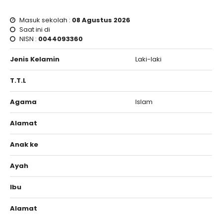
Masuk sekolah :
08 Agustus 2026
Saat ini di
NISN :
0044093360
Jenis Kelamin
Laki-laki
T.T.L
Agama
Islam
Alamat
Anak ke
Ayah
Ibu
Alamat