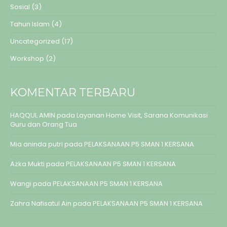
Sosial
(3)
Tahun Islam
(4)
Uncategorized
(17)
Workshop
(2)
KOMENTAR TERBARU
HAQQUL AMIN
pada
Layanan Home Visit, Sarana Komunikasi
Guru dan Orang Tua
Mia aninda putri
pada
PELAKSANAAN P5 SMAN 1 KERSANA
Azka Mukti
pada
PELAKSANAAN P5 SMAN 1 KERSANA
Wangi
pada
PELAKSANAAN P5 SMAN 1 KERSANA
Zahra Nafisatul Ain
pada
PELAKSANAAN P5 SMAN 1 KERSANA