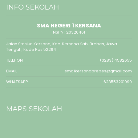
INFO SEKOLAH
SMA NEGERI 1 KERSANA
NSPN :
20326461
Jalan Stasiun Kersana, Kec. Kersana Kab. Brebes, Jawa
Tengah, Kode Pos 52264
TELEPON
(0283) 4582655
EMAIL
sma1kersanabrebes@gmail.com
WHATSAPP
628553201099
MAPS SEKOLAH