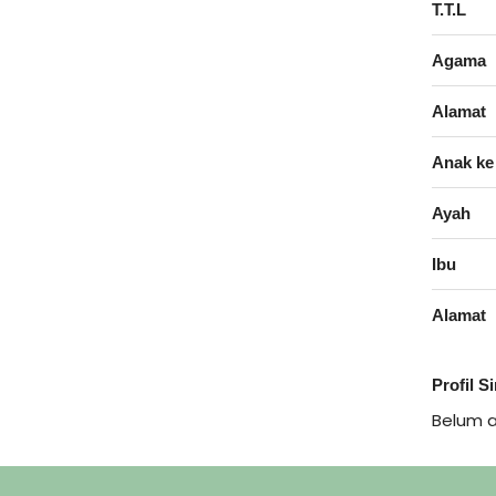
T.T.L
Agama
Alamat
Anak ke
Ayah
Ibu
Alamat
Profil S
Belum 