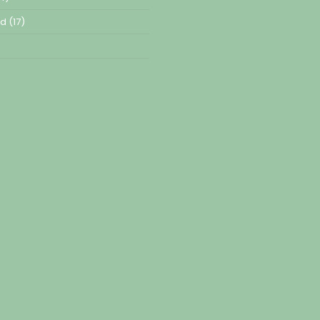
ed
(17)
)