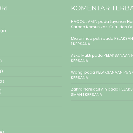
RI
KOMENTAR TERB
HAQQUL AMIN
pada
Layanan Hom
Sarana Komunikasi Guru dan O
(11)
Mia aninda putri
pada
PELAKSAN
1 KERSANA
Azka Mukti
pada
PELAKSANAAN P
KERSANA
)
2)
Wangi
pada
PELAKSANAAN P5 S
KERSANA
2)
Zahra Nafisatul Ain
pada
PELAK
)
SMAN 1 KERSANA
4)