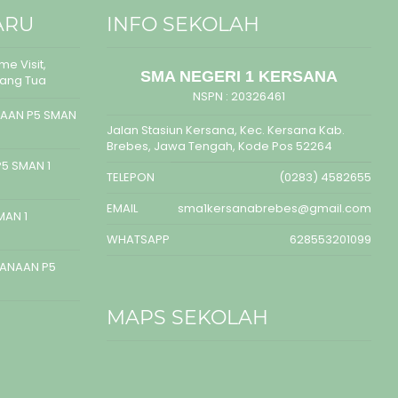
ARU
INFO SEKOLAH
e Visit,
SMA NEGERI 1 KERSANA
rang Tua
NSPN :
20326461
AAN P5 SMAN
Jalan Stasiun Kersana, Kec. Kersana Kab.
Brebes, Jawa Tengah, Kode Pos 52264
5 SMAN 1
TELEPON
(0283) 4582655
EMAIL
sma1kersanabrebes@gmail.com
MAN 1
WHATSAPP
628553201099
SANAAN P5
MAPS SEKOLAH