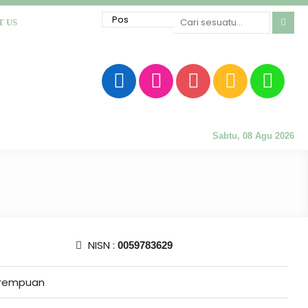
T US
Sabtu, 08 Agu 2026
NISN :
0059783629
rempuan