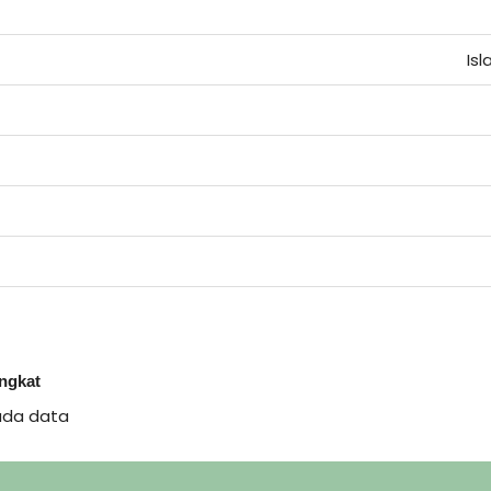
Is
ingkat
ada data