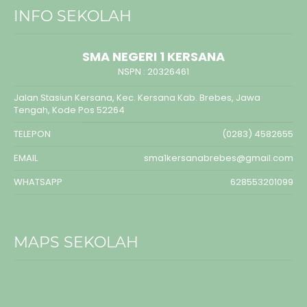
INFO SEKOLAH
SMA NEGERI 1 KERSANA
NSPN :
20326461
Jalan Stasiun Kersana, Kec. Kersana Kab. Brebes, Jawa
Tengah, Kode Pos 52264
TELEPON
(0283) 4582655
EMAIL
sma1kersanabrebes@gmail.com
WHATSAPP
628553201099
MAPS SEKOLAH