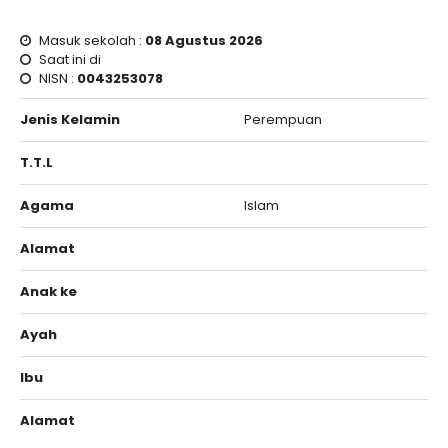
Masuk sekolah :
08 Agustus 2026
Saat ini di
NISN :
0043253078
Jenis Kelamin
Perempuan
T.T.L
Agama
Islam
Alamat
Anak ke
Ayah
Ibu
Alamat