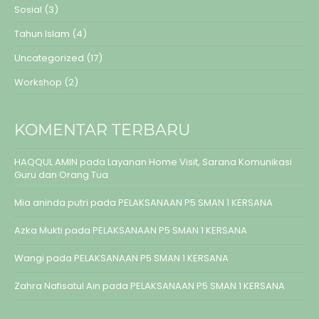
Sosial
(3)
Tahun Islam
(4)
Uncategorized
(17)
Workshop
(2)
KOMENTAR TERBARU
HAQQUL AMIN
pada
Layanan Home Visit, Sarana Komunikasi
Guru dan Orang Tua
Mia aninda putri
pada
PELAKSANAAN P5 SMAN 1 KERSANA
Azka Mukti
pada
PELAKSANAAN P5 SMAN 1 KERSANA
Wangi
pada
PELAKSANAAN P5 SMAN 1 KERSANA
Zahra Nafisatul Ain
pada
PELAKSANAAN P5 SMAN 1 KERSANA