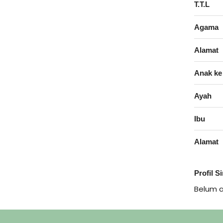
T.T.L
Agama
Alamat
Anak ke
Ayah
Ibu
Alamat
Profil S
Belum 