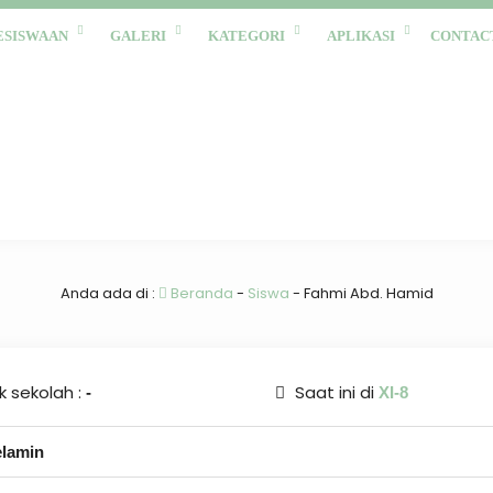
ESISWAAN
GALERI
KATEGORI
APLIKASI
CONTAC
Anda ada di :
Beranda
-
Siswa
-
Fahmi Abd. Hamid
 sekolah :
Saat ini di
-
XI-8
elamin