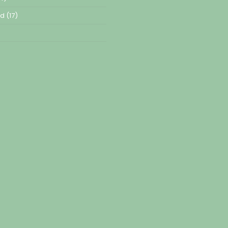
ed
(17)
)