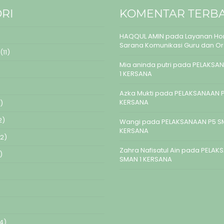
RI
KOMENTAR TERB
HAQQUL AMIN
pada
Layanan Hom
Sarana Komunikasi Guru dan O
(11)
Mia aninda putri
pada
PELAKSAN
1 KERSANA
Azka Mukti
pada
PELAKSANAAN P
KERSANA
)
2)
Wangi
pada
PELAKSANAAN P5 S
KERSANA
2)
Zahra Nafisatul Ain
pada
PELAK
)
SMAN 1 KERSANA
4)