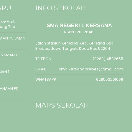
ARU
INFO SEKOLAH
e Visit,
SMA NEGERI 1 KERSANA
rang Tua
NSPN :
20326461
AAN P5 SMAN
Jalan Stasiun Kersana, Kec. Kersana Kab.
Brebes, Jawa Tengah, Kode Pos 52264
5 SMAN 1
TELEPON
(0283) 4582655
EMAIL
sma1kersanabrebes@gmail.com
MAN 1
WHATSAPP
628553201099
SANAAN P5
MAPS SEKOLAH