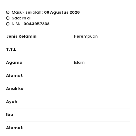
Masuk sekolah :
08 Agustus 2026
Saat ini di
NISN :
0043957338
Jenis Kelamin
Perempuan
T.T.L
Agama
Islam
Alamat
Anak ke
Ayah
Ibu
Alamat