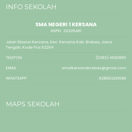
INFO SEKOLAH
SMA NEGERI 1 KERSANA
NSPN :
20326461
Jalan Stasiun Kersana, Kec. Kersana Kab. Brebes, Jawa
Tengah, Kode Pos 52264
TELEPON
(0283) 4582655
EMAIL
sma1kersanabrebes@gmail.com
WHATSAPP
628553201099
MAPS SEKOLAH