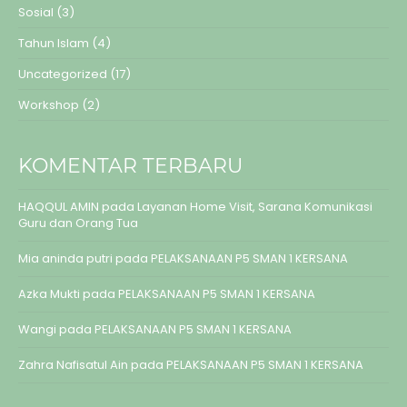
Sosial
(3)
Tahun Islam
(4)
Uncategorized
(17)
Workshop
(2)
KOMENTAR TERBARU
HAQQUL AMIN
pada
Layanan Home Visit, Sarana Komunikasi
Guru dan Orang Tua
Mia aninda putri
pada
PELAKSANAAN P5 SMAN 1 KERSANA
Azka Mukti
pada
PELAKSANAAN P5 SMAN 1 KERSANA
Wangi
pada
PELAKSANAAN P5 SMAN 1 KERSANA
Zahra Nafisatul Ain
pada
PELAKSANAAN P5 SMAN 1 KERSANA