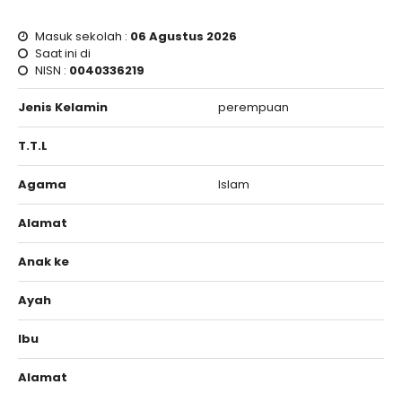
Masuk sekolah :
06 Agustus 2026
Saat ini di
NISN :
0040336219
Jenis Kelamin
perempuan
T.T.L
Agama
Islam
Alamat
Anak ke
Ayah
Ibu
Alamat