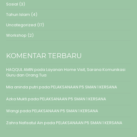
Sosial
(3)
Tahun Islam
(4)
Uncategorized
(17)
Workshop
(2)
KOMENTAR TERBARU
HAQQUL AMIN
pada
Layanan Home Visit, Sarana Komunikasi
Guru dan Orang Tua
Mia aninda putri
pada
PELAKSANAAN P5 SMAN 1 KERSANA
Azka Mukti
pada
PELAKSANAAN P5 SMAN 1 KERSANA
Wangi
pada
PELAKSANAAN P5 SMAN 1 KERSANA
Zahra Nafisatul Ain
pada
PELAKSANAAN P5 SMAN 1 KERSANA