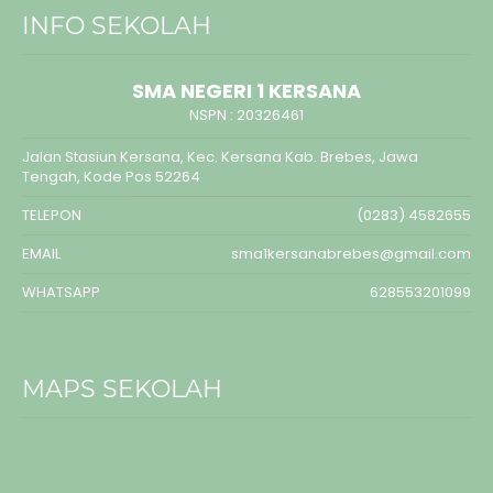
INFO SEKOLAH
SMA NEGERI 1 KERSANA
NSPN :
20326461
Jalan Stasiun Kersana, Kec. Kersana Kab. Brebes, Jawa
Tengah, Kode Pos 52264
TELEPON
(0283) 4582655
EMAIL
sma1kersanabrebes@gmail.com
WHATSAPP
628553201099
MAPS SEKOLAH