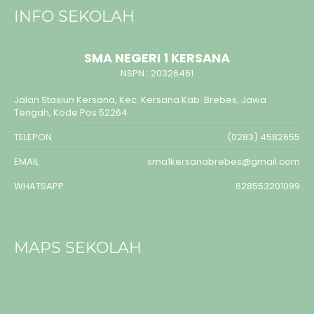
INFO SEKOLAH
SMA NEGERI 1 KERSANA
NSPN :
20326461
Jalan Stasiun Kersana, Kec. Kersana Kab. Brebes, Jawa
Tengah, Kode Pos 52264
TELEPON
(0283) 4582655
EMAIL
sma1kersanabrebes@gmail.com
WHATSAPP
628553201099
MAPS SEKOLAH