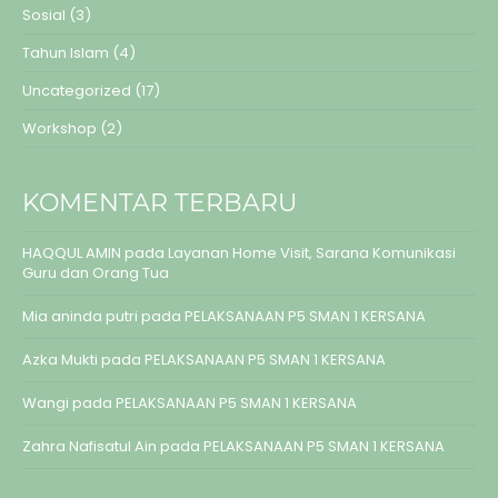
Sosial
(3)
Tahun Islam
(4)
Uncategorized
(17)
Workshop
(2)
KOMENTAR TERBARU
HAQQUL AMIN
pada
Layanan Home Visit, Sarana Komunikasi
Guru dan Orang Tua
Mia aninda putri
pada
PELAKSANAAN P5 SMAN 1 KERSANA
Azka Mukti
pada
PELAKSANAAN P5 SMAN 1 KERSANA
Wangi
pada
PELAKSANAAN P5 SMAN 1 KERSANA
Zahra Nafisatul Ain
pada
PELAKSANAAN P5 SMAN 1 KERSANA