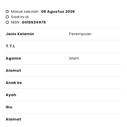
Masuk sekolah :
06 Agustus 2026
Saat ini di
NISN :
0015534975
Jenis Kelamin
Perempuan
T.T.L
Agama
Islam
Alamat
Anak ke
Ayah
Ibu
Alamat