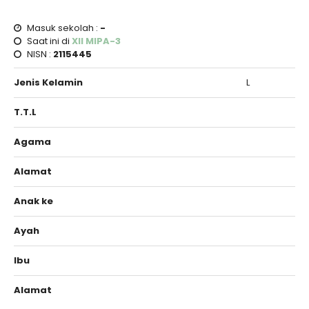
Masuk sekolah :
-
Saat ini di
XII MIPA-3
NISN :
2115445
Jenis Kelamin
L
T.T.L
Agama
Alamat
Anak ke
Ayah
Ibu
Alamat