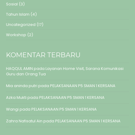
Sosial
(3)
Tahun Islam
(4)
Uncategorized
(17)
Workshop
(2)
KOMENTAR TERBARU
HAQQUL AMIN
pada
Layanan Home Visit, Sarana Komunikasi
Guru dan Orang Tua
Mia aninda putri
pada
PELAKSANAAN P5 SMAN 1 KERSANA
Azka Mukti
pada
PELAKSANAAN P5 SMAN 1 KERSANA
Wangi
pada
PELAKSANAAN P5 SMAN 1 KERSANA
Zahra Nafisatul Ain
pada
PELAKSANAAN P5 SMAN 1 KERSANA