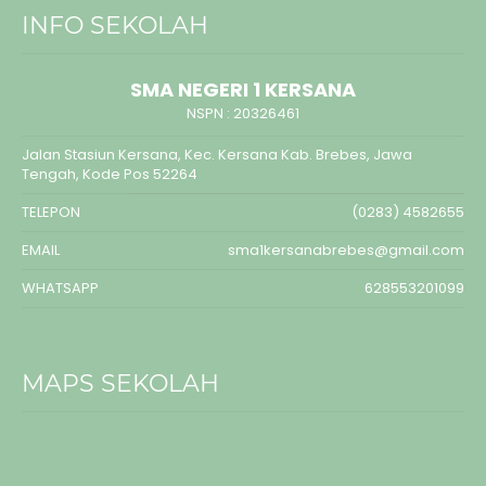
INFO SEKOLAH
SMA NEGERI 1 KERSANA
NSPN :
20326461
Jalan Stasiun Kersana, Kec. Kersana Kab. Brebes, Jawa
Tengah, Kode Pos 52264
TELEPON
(0283) 4582655
EMAIL
sma1kersanabrebes@gmail.com
WHATSAPP
628553201099
MAPS SEKOLAH