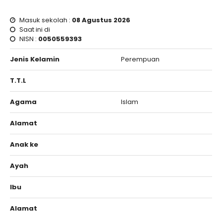
Masuk sekolah :
08 Agustus 2026
Saat ini di
NISN :
0050559393
Jenis Kelamin
Perempuan
T.T.L
Agama
Islam
Alamat
Anak ke
Ayah
Ibu
Alamat