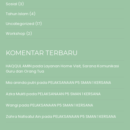
Sosial
(3)
Tahun Islam
(4)
Uncategorized
(17)
Workshop
(2)
KOMENTAR TERBARU
HAQQUL AMIN
pada
Layanan Home Visit, Sarana Komunikasi
Guru dan Orang Tua
Mia aninda putri
pada
PELAKSANAAN P5 SMAN 1 KERSANA
Azka Mukti
pada
PELAKSANAAN P5 SMAN 1 KERSANA
Wangi
pada
PELAKSANAAN P5 SMAN 1 KERSANA
Zahra Nafisatul Ain
pada
PELAKSANAAN P5 SMAN 1 KERSANA