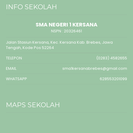
INFO SEKOLAH
SMA NEGERI 1 KERSANA
NSPN :
20326461
Jalan Stasiun Kersana, Kec. Kersana Kab. Brebes, Jawa
Tengah, Kode Pos 52264
TELEPON
(0283) 4582655
EMAIL
sma1kersanabrebes@gmail.com
WHATSAPP
628553201099
MAPS SEKOLAH