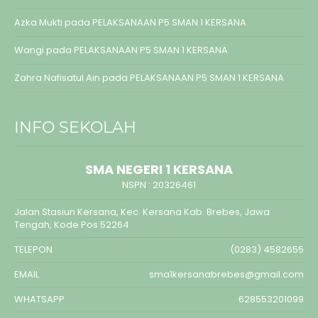
Azka Mukti
pada
PELAKSANAAN P5 SMAN 1 KERSANA
Wangi
pada
PELAKSANAAN P5 SMAN 1 KERSANA
Zahra Nafisatul Ain
pada
PELAKSANAAN P5 SMAN 1 KERSANA
INFO SEKOLAH
SMA NEGERI 1 KERSANA
NSPN :
20326461
Jalan Stasiun Kersana, Kec. Kersana Kab. Brebes, Jawa
Tengah, Kode Pos 52264
TELEPON
(0283) 4582655
EMAIL
sma1kersanabrebes@gmail.com
WHATSAPP
628553201099