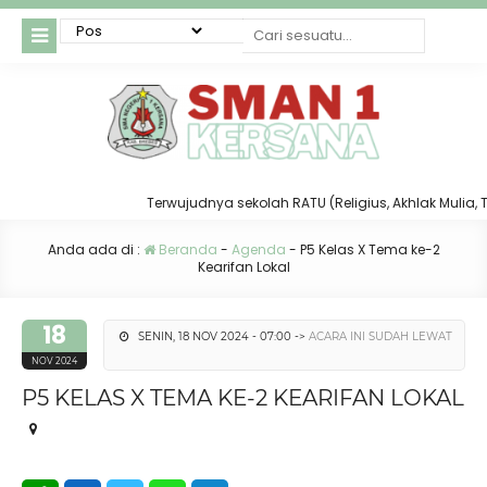
Terwujudnya sekolah RATU (Religius, Akhlak Mulia, Taa
Anda ada di :
Beranda
-
Agenda
-
P5 Kelas X Tema ke-2
Kearifan Lokal
18
SENIN, 18 NOV 2024 - 07:00 ->
ACARA INI SUDAH LEWAT
NOV 2024
P5 KELAS X TEMA KE-2 KEARIFAN LOKAL